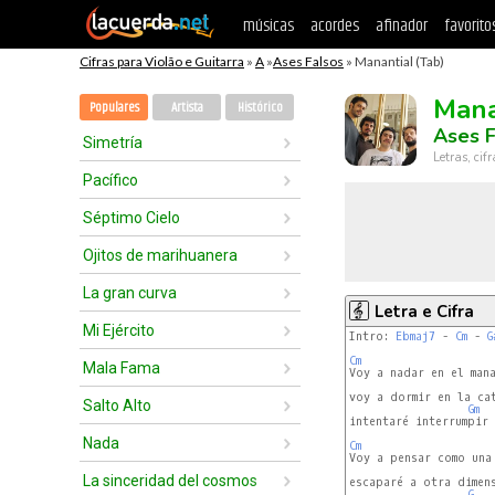
músicas
acordes
afinador
favorito
Cifras para Violão e Guitarra
»
A
»
Ases Falsos
» Manantial (Tab)
Mana
Populares
Artista
Histórico
Ases F
Simetría
Letras, cif
Pacífico
Séptimo Cielo
Ojitos de marihuanera
La gran curva
Letra e Cifra
Mi Ejército
Intro: 
Ebmaj7
 - 
Cm
 - 
G
Cm
Mala Fama
Voy a nadar en el mana
voy a dormir en la cat
Salto Alto
Gm
intentaré interrumpir 
Nada
Cm
Voy a pensar como una 
La sinceridad del cosmos
escaparé a otra dimens
G