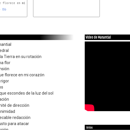
 florece en mi corazón

- 
Bb
G#
Vídeo de Manantial
nantial
edral
la Tierra en su rotación
a flor
nsión
ue florece en mi corazón
rigor
os
que escondes de la luz del sol
lación
ité de dirección
animidad
pecable redacción
usto para atacar
Extras
ción...