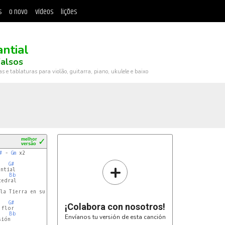
s
o novo
vídeos
lições
ntial
alsos
ras e tablaturas para violão, guitarra, piano, ukulele e baixo
melhor
✓
versão
#
 - 
Gm
 x2

+
G#
ntial

Bb
edral

la Tierra en su rotación

G#
¡Colabora con nosotros!
flor

Bb
Envíanos tu versión de esta canción
ión
