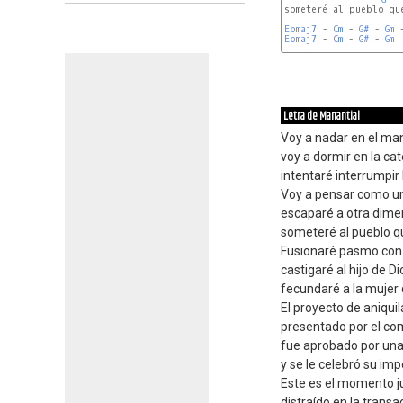
someteré al pueblo que
Ebmaj7
 - 
Cm
 - 
G#
 - 
Gm
 
Ebmaj7
 - 
Cm
 - 
G#
 - 
Gm
Cm
Letra de Manantial
Voy a nadar en el ma
voy a dormir en la cat
intentaré interrumpir 
Voy a pensar como un
escaparé a otra dime
someteré al pueblo q
Fusionaré pasmo con 
castigaré al hijo de Di
fecundaré a la mujer 
El proyecto de aniqui
presentado por el com
fue aprobado por un
y se le celebró su im
Este es el momento j
distraído en la transac