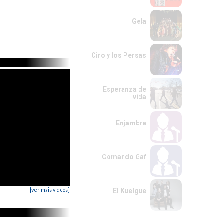
Gela
Ciro y los Persas
Esperanza de
vida
Enjambre
Comando Gaf
[ver mais vídeos]
El Kuelgue