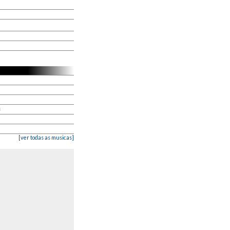
s
[ver todas as musicas]