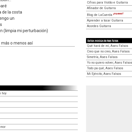
Cifras para Violão e Guitarra
paré
Afinador de Guitarra
a de la costa
¡nuevo!
Blog de LaCuerda
tengo un
Aprender a tocar Guitarra
os
Acordes Guitarra
n (limpia mi perturbación)
Outras músicas de Ases Falsos
es más o menos así
Qué hará de mí, Ases Falsos
Creo que no creo, Ases Falsos
Simetría, Ases Falsos
Yo no quiero volver, Ases Falso
Todo pa qué, Ases Falsos
Mi Ejército, Ases Falsos
n hoy
amor