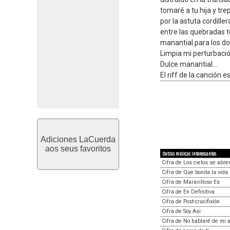
tomaré a tu hija y tre
por la astuta cordiller
entre las quebradas 
manantial para los d
Limpia mi perturbació
Dulce manantial...
El riff de la canción 
Adiciones LaCuerda
aos seus favoritos
Outras músicas interessantes
Cifra de Los cielos se abre
Cifra de Que bonita la vida
Cifra de Maravilloso Es
Cifra de En Definitiva
Cifra de Post-crucifixión
Cifra de Soy Asi
Cifra de No hablaré de mi 