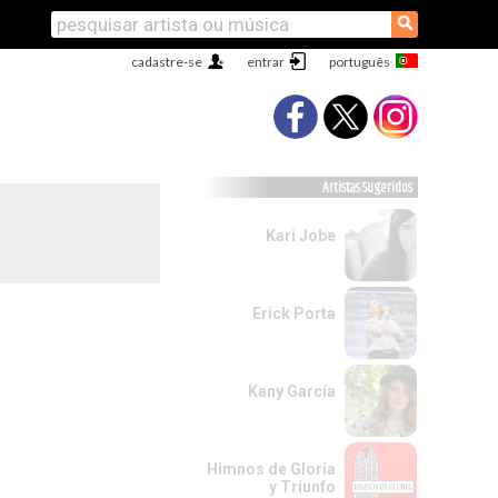
⚲
cadastre-se
entrar
Artistas Sugeridos
Kari Jobe
Erick Porta
Kany García
Himnos de Gloria
y Triunfo