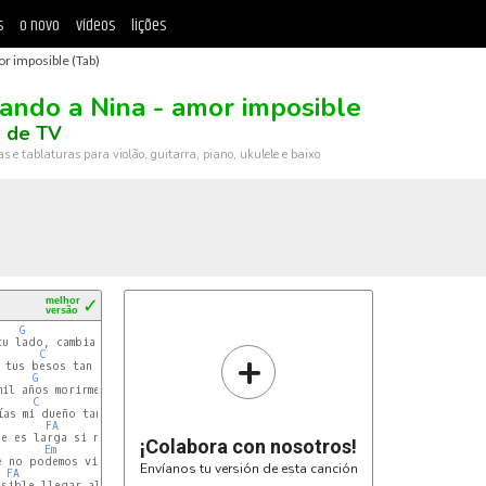
s
o novo
vídeos
lições
r imposible (Tab)
ando a Nina - amor imposible
a de TV
ras e tablaturas para violão, guitarra, piano, ukulele e baixo
melhor
✓
versão
G
Am
Em
tu lado, cambiar el pasado haber sido yo

+
C
B
E
 tus besos tan solo por eso te daría mi corazón

G
Am
Em
il años morirme en tus brazos y que fueras vos,

C
B
E
ías mi dueño tan solo un recuerdo es lo que me quedo

FA
e es larga si no es con vos

¡Colabora con nosotros!
Em
e no podemos vivir los dos

Envíanos tu versión de esta canción
FA
sible llegar al sol
