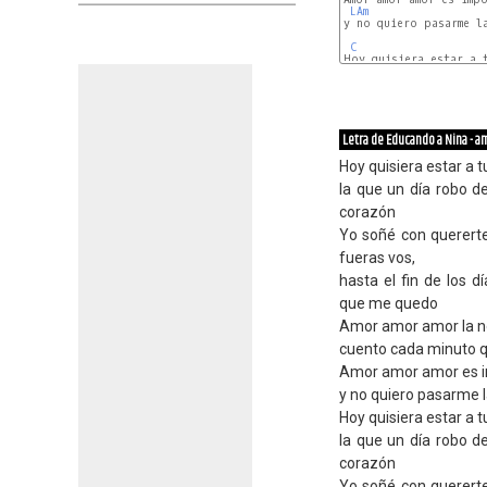
LAm
y no quiero pasarme la
C
Hoy quisiera estar a 
F
Letra de Educando a Nina - a
Hoy quisiera estar a 
la que un día robo d
corazón
Yo soñé con querert
fueras vos,
hasta el fin de los 
que me quedo
Amor amor amor la no
cuento cada minuto q
Amor amor amor es imp
y no quiero pasarme l
Hoy quisiera estar a 
la que un día robo d
corazón
Yo soñé con querert