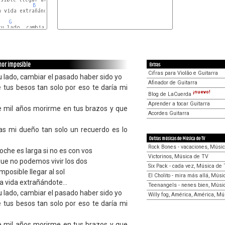
B
 vida extrañándote...

G
Am
Em
tu lado, cambiar el pasado haber sido yo

C
B
E
mor imposible
Extras
Cifras para Violão e Guitarra
tu lado, cambiar el pasado haber sido yo
Afinador de Guitarra
e tus besos tan solo por eso te daría mi
¡nuevo!
Blog de LaCuerda
Aprender a tocar Guitarra
e mil años morirme en tus brazos y que
Acordes Guitarra
días mi dueño tan solo un recuerdo es lo
Outras músicas de Música de TV
Rock Bones - vacaciones, Músi
che es larga si no es con vos
Victorinos, Música de TV
ue no podemos vivir los dos
Six Pack - cada vez, Música de
osible llegar al sol
El Cholito - mira más allá, Mús
a vida extrañándote...
Teenangels - nenes bien, Músi
tu lado, cambiar el pasado haber sido yo
Willy fog, América, América, M
e tus besos tan solo por eso te daría mi
e mil años morirme en tus brazos y que