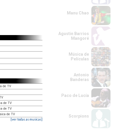
Manu Chao
Agustin Barrios
Mangoré
Música de
Películas
Antonio
Banderas
ca de TV
Paco de Lucía
 TV
ica de TV
ca de TV
úsica de TV
Scorpions
[ver todas as musicas]