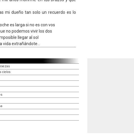
días mi dueño tan solo un recuerdo es lo
che es larga si no es con vos
ue no podemos vivir los dos
osible llegar al sol
a vida extrañándote...
proezas
s cielos
es
sa