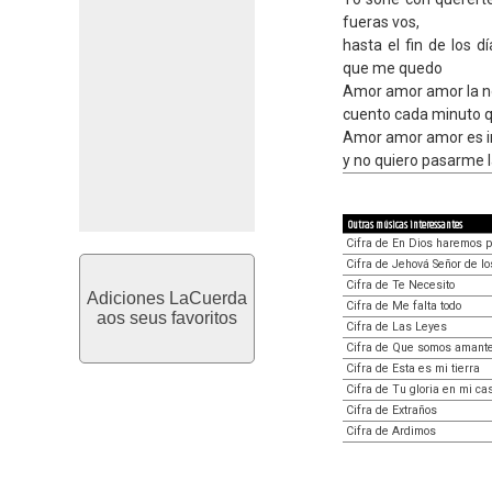
fueras vos,
hasta el fin de los 
que me quedo
Amor amor amor la no
cuento cada minuto q
Amor amor amor es imp
y no quiero pasarme l
Outras músicas interessantes
Cifra de En Dios haremos 
Cifra de Jehová Señor de lo
Cifra de Te Necesito
Adiciones LaCuerda
Cifra de Me falta todo
aos seus favoritos
Cifra de Las Leyes
Cifra de Que somos amant
Cifra de Esta es mi tierra
Cifra de Tu gloria en mi ca
Cifra de Extraños
Cifra de Ardimos