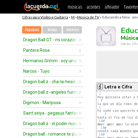
músicas
acordes
afinador
favorito
Cifras para Violão e Guitarra
»
M
»
Música de TV
» Educando a Nina - amo
Educ
Populares
Artista
Histórico
Músic
Dragon Ball GT - mi corazón encantado
Letras, cif
Pantera Rosa
Hermanos Grimm - soy un pajarito
Narcos - Tuyo
Dragon ball z - cha-la-head-cha-la
Letra e Cifra
Dragon ball z -angeles fuimos
C
Hoy quisiera estar a 
F
Digimon - Mariposa
la que un día robo de
C
Yo soñé con quererte m
Saint seiya - pegasus fantasy
F
hasta el fin de los d
LA#
Dragon ball z - el poder nuestro es (2do opening)
Amor amor amor la noch
LAm
cuento cada minuto qu
Dragon ball - romance te puedo dar
LA#
Amor amor amor es impo