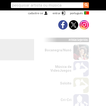
⚲
cadastre-se
entrar
Artistas Sugeridos
Bocanegra/Nunó
Música de
VideoJuegos
Solcito
Cri-Cri