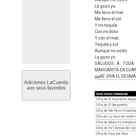
La gozo yo.
Me llevo el mar
Me llevo el sol
Y mi tequila
Con mi dolor
Y con el mar,
Tequila y sol
Aunque no estés
La gozo yo.
SALUDOS A TODA
MARGARITA EN GUA
¡¡¡¡¡¡KE VIVA EL DESMAD
Adiciones LaCuerda
aos seus favoritos
Outras músicas interessantes
Cifra de El muchacho alegr
Cifra de El Seclanteño
Cifra de Me Perro Dinamita
Cifra de La troca del moño 
Cifra de Mejor es compren
Cifra de Pa'l tiempo del ca
Cifra de Dios me libre