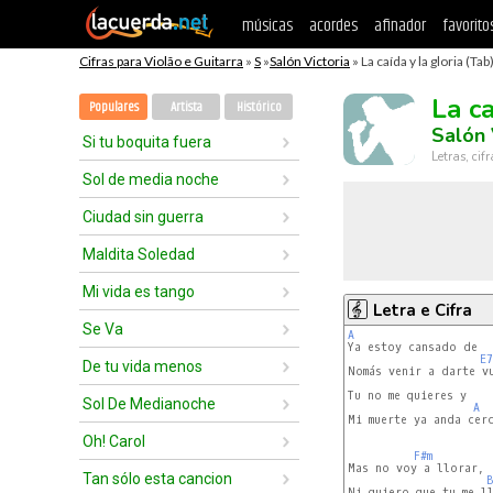
músicas
acordes
afinador
favorito
Cifras para Violão e Guitarra
»
S
»
Salón Victoria
» La caída y la gloria (Tab
La ca
Populares
Artista
Histórico
Salón 
Si tu boquita fuera
Letras, cif
Sol de media noche
Ciudad sin guerra
Maldita Soledad
Mi vida es tango
Letra e Cifra
Se Va
A
E7
De tu vida menos
Nomás venir a darte vu
Tu no me quieres y

Sol De Medianoche
A
Mi muerte ya anda cerc
Oh! Carol
F#m
Mas no voy a llorar,

Tan sólo esta cancion
B
Ni quiero que tu me ll