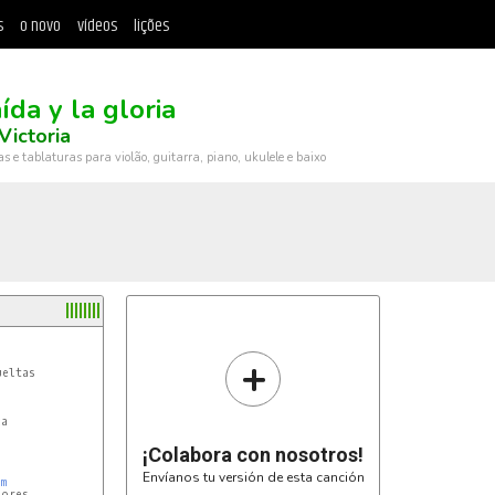
s
o novo
vídeos
lições
)
ída y la gloria
Victoria
ras e tablaturas para violão, guitarra, piano, ukulele e baixo
+
eltas

a

¡Colabora con nosotros!
Envíanos tu versión de esta canción
m
ores
