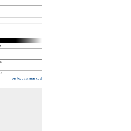
a
ia
ia
[ver todas as musicas]