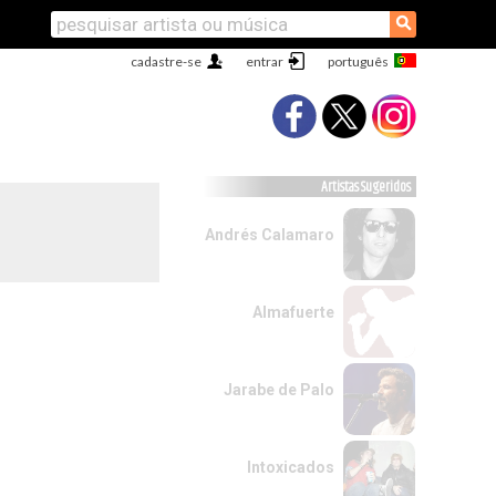
⚲
cadastre-se
entrar
Artistas Sugeridos
Andrés Calamaro
Almafuerte
Jarabe de Palo
Intoxicados