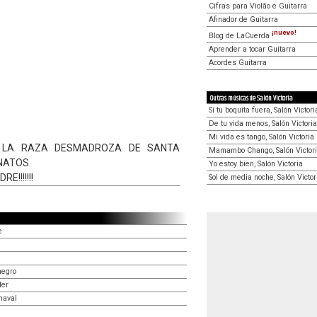
Cifras para Violão e Guitarra
Afinador de Guitarra
¡nuevo!
Blog de LaCuerda
Aprender a tocar Guitarra
Acordes Guitarra
Outras músicas de Salón Victoria
Si tu boquita fuera, Salón Victori
De tu vida menos, Salón Victoria
Mi vida es tango, Salón Victoria
 LA RAZA DESMADROZA DE SANTA
Mamambo Chango, Salón Victor
NATOS.
Yo estoy bien, Salón Victoria
RE!!!!!!!
Sol de media noche, Salón Victor
e
negro
der
rnaval