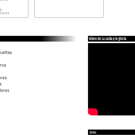


A
lores

Vídeo de La caída y la gloria
vueltas
rca
ores
í
lores
Extras