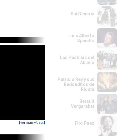
Sui Generis
Luis Alberto
Spinetta
Las Pastillas del
Abuelo
Patricio Rey y sus
Redonditos de
Ricota
Bersuit
Vergarabat
[ver mais vídeos]
Fito Paez