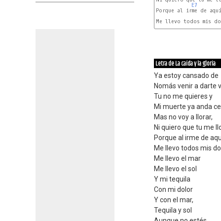
E7
Porque al irme de aquí
Me llevo todos mis do
Letra de La caída y la gloria
Ya estoy cansado de
Nomás venir a darte 
Tu no me quieres y
Mi muerte ya anda ce
Mas no voy a llorar,
Ni quiero que tu me ll
Porque al irme de aqu
Me llevo todos mis do
Me llevo el mar
Me llevo el sol
Y mi tequila
Con mi dolor
Y con el mar,
Tequila y sol
Aunque no estés