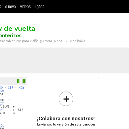
s
o novo
vídeos
lições
)
y de vuelta
onterizos
ras e tablaturas para violão, guitarra, piano, ukulele e baixo
DO
 - 
SI7
 - 
MIm
 - 
SI7
 - 
MIm
DO
+
TE

SOL
UEBLO

SI7
UELVE  ►

MI
     ►  BIS

TO     ►

¡Colabora con nosotros!
Envíanos tu versión de esta canción
SOL
OS
