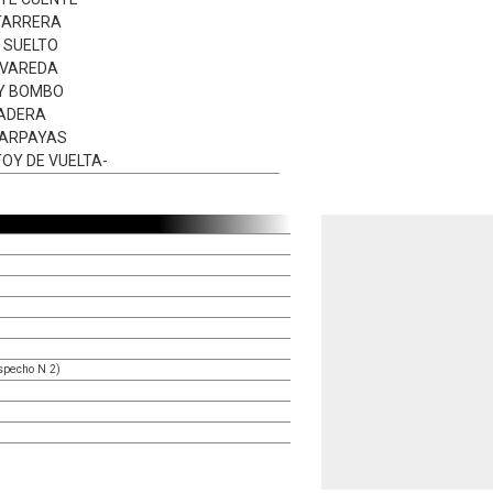
ITARRERA
E SUELTO
LVAREDA
 Y BOMBO
ADERA
HARPAYAS
TOY DE VUELTA-
specho N 2)