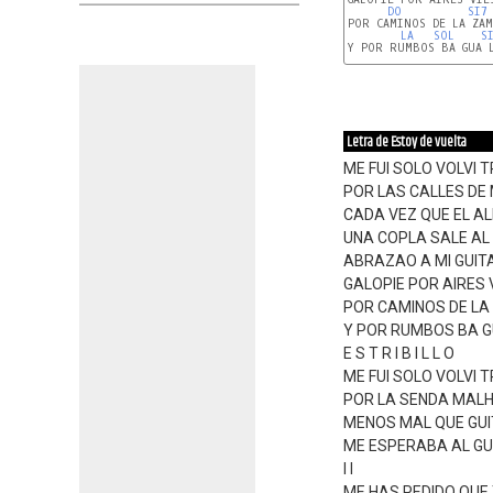
DO
SI7
POR CAMINOS DE LA ZAM
LA
SOL
S
Y POR RUMBOS BA GUA L
Letra de Estoy de vuelta
ME FUI SOLO VOLVI T
POR LAS CALLES DE 
CADA VEZ QUE EL A
UNA COPLA SALE AL
ABRAZAO A MI GUIT
GALOPIE POR AIRES 
POR CAMINOS DE L
Y POR RUMBOS BA G
E S T R I B I L L O
ME FUI SOLO VOLVI T
POR LA SENDA MALH
MENOS MAL QUE GU
ME ESPERABA AL GU
I I
ME HAS PEDIDO QUE