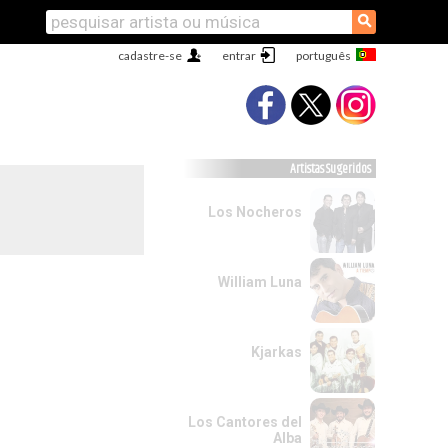
⚲
cadastre-se
entrar
Artistas Sugeridos
Los Nocheros
William Luna
Kjarkas
Los Cantores del
Alba