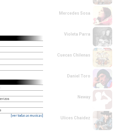
Mercedes Sosa
Violeta Parra
Cuecas Chilenas
Daniel Toro
s
Neway
terizos
s
[ver todas as musicas]
Ulices Chaidez