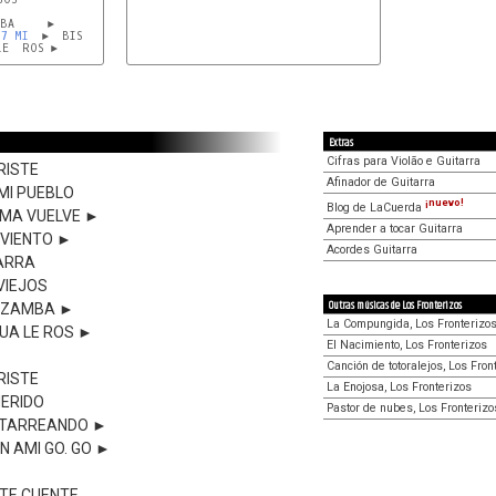
BA     ►

I7
MI
  ►  BIS

E  ROS ►

Extras
Cifras para Violão e Guitarra
RISTE
Afinador de Guitarra
MI PUEBLO
¡nuevo!
Blog de LaCuerda
LMA VUELVE ►
Aprender a tocar Guitarra
 VIENTO ►
Acordes Guitarra
ARRA
VIEJOS
Outras músicas de Los Fronterizos
A ZAMBA ►
La Compungida, Los Fronterizo
UA LE ROS ►
El Nacimiento, Los Fronterizos
Canción de totoralejos, Los Fron
RISTE
La Enojosa, Los Fronterizos
ERIDO
Pastor de nubes, Los Fronterizo
ITARREANDO ►
N AMI GO. GO ►
 TE CUENTE