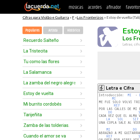
músicas
acordes
afinador
favorito
Cifras para Violão e Guitarra
»
F
»
Los Fronterizos
» Estoy de vuelta (Tab
Esto
Populares
Artista
Histórico
Los Fr
Recuerdo Salteño
Letras, cif
La Tristecita
Tu como las flores
La Salamanca
La zamba del negro alegre
Letra e Cifra
Estoy de vuelta
Introducción:  
MI 
 - 
MI
ME FUI SOLO VOLVI TRIS
Mi burrito cordobés
RE7
POR LAS CALLES DE MI P
DO
Tarijeñita
CADA VEZ QUE EL ALMA V
LA
SOL
SI7
UNA COPLA SALE AL VIEN
Zamba de las tolderias.
MI
DO
ABRAZAO A MI GUITARRA

Cuando el amor se va
RE7
GALOPIE POR AIRES VIEJ