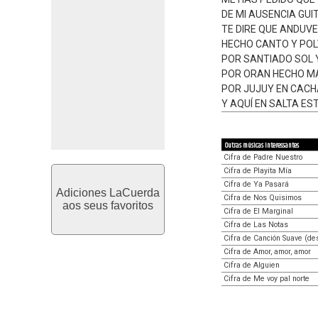
DE MI AUSENCIA GU
TE DIRE QUE ANDUV
HECHO CANTO Y PO
POR SANTIADO SOL
POR ORAN HECHO M
POR JUJUY EN CAC
Y AQUÍ EN SALTA ES
Outras músicas interessantes
Cifra de Padre Nuestro
Cifra de Playita Mía
Cifra de Ya Pasará
Adiciones LaCuerda
Cifra de Nos Quisimos
aos seus favoritos
Cifra de El Marginal
Cifra de Las Notas
Cifra de Canción Suave (de
Cifra de Amor, amor, amor
Cifra de Alguien
Cifra de Me voy pal norte