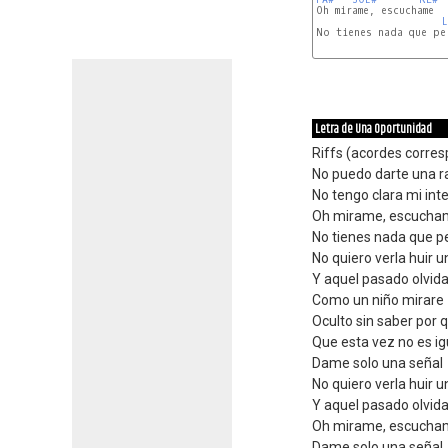
Oh mirame, escuchame

L
No tienes nada que per
Letra de Una Oportunidad
Riffs (acordes corre
No puedo darte una 
No tengo clara mi int
Oh mirame, escucha
No tienes nada que p
No quiero verla huir 
Y aquel pasado olvida
Como un niño mirare
Oculto sin saber por q
Que esta vez no es ig
Dame solo una señal
No quiero verla huir 
Y aquel pasado olvida
Oh mirame, escucha
Dame solo una señal