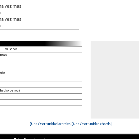
una vez mas
r
una vez mas
r
quí mi Señor
tiras
erte
 hecho Jehová
[Una Oportunidad acordes]
[Una Oportunidad chords]