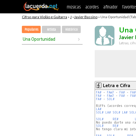
músicas
acordes
afinador
favorito
Cifras para Violão e Guitarra
»
J
»
Javier Bassino
» Una Oportunidad (Tab
Una 
Populares
Artista
Histórico
Javier
Una Oportunidad
Letras, cif
Letra e Cifra
FA#
 - 
FAm7
 - 
FA#
 - 
FA#
FA#
 - 
FAm7
 - 
FA#
 - 
FA#
FA#
 - 
SOL#
LA#
SOL#
LA#
SOL#
LA#
SOL
SOL#
RE#
SOL#
RE#
No tengo clara mi inte
FA#
SOL#
RE#