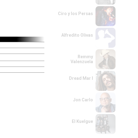
Ciro y los Persas
Alfredito Olivas
Remmy
Valenzuela
Dread Mar I
Jon Carlo
El Kuelgue