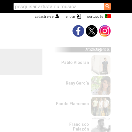
⚲
cadastre-se
entrar
Artistas Sugeridos
Pablo Alborán
Kany García
Fondo Flamenco
Francisco
Palazón