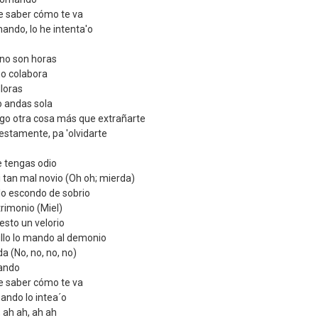
e saber cómo te va
mando, lo he intenta'o
 no son horas
no colabora
lloras
 andas sola
ago otra cosa más que extrañarte
estamente, pa 'olvidarte
 tengas odio
i tan mal novio (Oh oh; mierda)
lo escondo de sobrio
rimonio (Miel)
esto un velorio
llo lo mando al demonio
a (No, no, no, no)
mando
e saber cómo te va
ando lo intea´o
 ah ah, ah ah