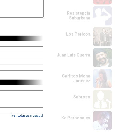
Resistencia
Suburbana
Los Pericos
Juan Luis Guerra
Carlitos Mona
Jiménez
Sabroso
[ver todas as musicas]
Ke Personajes