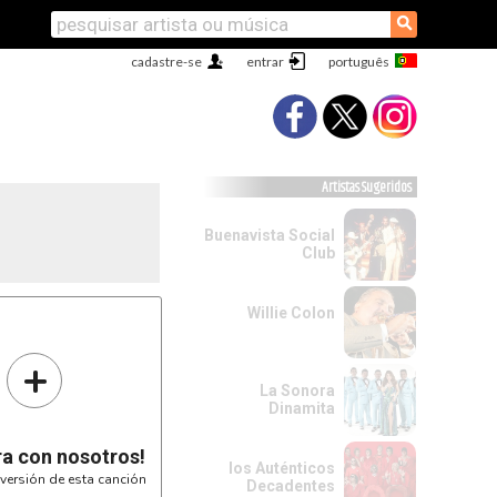
⚲
cadastre-se
entrar
Artistas Sugeridos
Buenavista Social
Club
Willie Colon
+
La Sonora
Dinamita
ra con nosotros!
los Auténticos
versión de esta canción
Decadentes