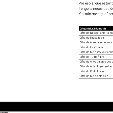
Por eso e 'que estoy
Tengo la necesidad d
Y si aún me sigue ' a
Outras músicas interessantes
Cifra de Ni toda la tierra en
Cifra de Suspensión
Cifra de Alarma entre los 
Cifra de La Viviana
Cifra de Me estoy volviendo
Cifra de Tu rio fluirá
Cifra de A los pajaros que 
Cifra de Adieu! bye bye! a
Cifra de Chile Lindo
Cifra de Me siento bien
DINAMICO