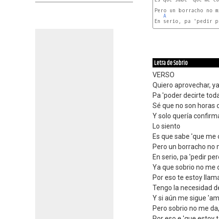
Pero un borracho no m
A
En serio, pa 'pedir p
Letra de Sobrio
VERSO
Quiero aprovechar, y
Pa 'poder decirte tod
Sé que no son horas de
Y solo quería confirm
Lo siento
Es que sabe 'que me c
Pero un borracho no 
En serio, pa 'pedir pe
Ya que sobrio no me d
Por eso te estoy lla
Tengo la necesidad d
Y si aún me sigue 'am
Pero sobrio no me da,
Por eso e 'que estoy