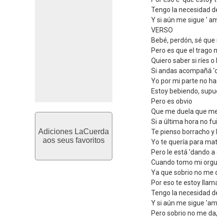
Tengo la necesidad d
Y si aún me sigue ' a
VERSO
Bebé, perdón, sé que
Pero es que el trago 
Quiero saber si ríes o 
Si andas acompañá 'o
Yo por mi parte no h
Estoy bebiendo, supu
Pero es obvio
Que me duela que me
Si a última hora no fu
Adiciones LaCuerda
Te pienso borracho y 
aos seus favoritos
Yo te quería para mat
Pero le está 'dando a 
Cuando tomo mi orgu
Ya que sobrio no me d
Por eso te estoy lla
Tengo la necesidad d
Y si aún me sigue 'am
Pero sobrio no me da,