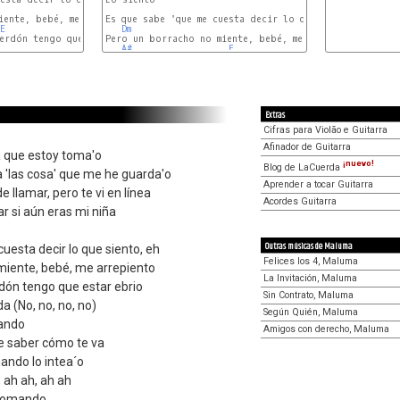
A
Dm
iente, bebé, me arrepiento

Es que sabe 'que me cuesta decir lo que siento, eh

E
B
Dm
A#
erdón tengo que estar ebrio

Pero un borracho no miente, bebé, me arrepiento

A#
F
C
Extras
Cifras para Violão e Guitarra
Afinador de Guitarra
a que estoy toma'o
¡nuevo!
Blog de LaCuerda
a 'las cosa' que me he guarda'o
Aprender a tocar Guitarra
 llamar, pero te vi en línea
Acordes Guitarra
ar si aún eras mi niña
Outras músicas de Maluma
uesta decir lo que siento, eh
Felices los 4, Maluma
miente, bebé, me arrepiento
La Invitación, Maluma
rdón tengo que estar ebrio
Sin Contrato, Maluma
a (No, no, no, no)
Según Quién, Maluma
mando
Amigos con derecho, Maluma
e saber cómo te va
ando lo intea´o
 ah ah, ah ah
 tomando