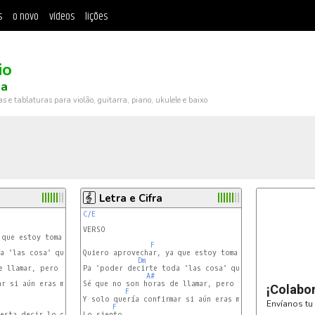
s
o novo
vídeos
lições
io
a
ras e tablaturas para violão, guitarra, piano, ukulele e baixo
Letra e Cifra
C/E
VERSO

que estoy toma'o

F
a 'las cosa' que me he guarda'o

Quiero aprovechar, ya que estoy toma'o

Dm
 llamar, pero te vi en línea

Pa 'poder decirte toda 'las cosa' que me he guarda'o

B
A#
r si aún eras mi niña

Sé que no son horas de llamar, pero te vi en línea

¡Colabo
F
C/E
Y solo quería confirmar si aún eras mi niña

Envíanos tu 
C#m7
F
esta decir lo que siento, eh

Lo siento
