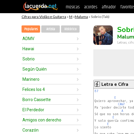
músicas
acordes
afinador
favorito
Cifras para Violão e Guitarra
»
M
»
Maluma
» Sobrio (Tab)
Sobr
Populares
Artista
Histórico
Malum
ADMV
Letras, cif
Hawai
Sobrio
Según Quién
Marinero
Letra e Cifra
Felices los 4
B7
E
Borro Cassette
Quiero aprovechar, ya 
C#m7
Pa 'poder decirte tod
El Perdedor
A
Sé que no son horas de
E
Amigos con derecho
Y solo quería confirma
E
Lo siento

Corazón
Es que sabe 'que me cu