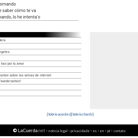
 tomando
e saber cómo te va
mando, lo he intenta'o
tera
ángeles
 loco por tu amor
cantan sobre las selvas de internet
ufwiedersehen!
[Sobrio acordes]
[Sobrio chords]
©
LaCuerda
.net
·
·
·
·
·
·
notícia legal
privacidade
es
en
pt
contato