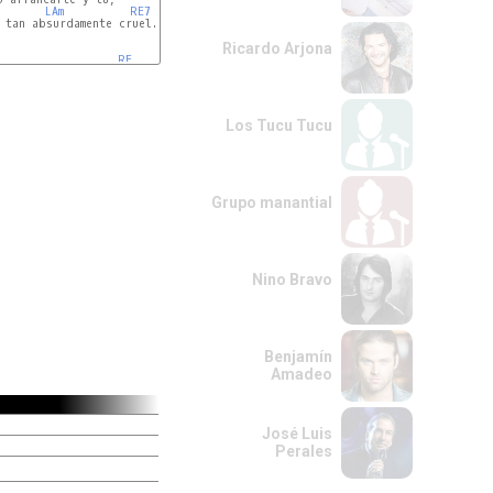
LAm
RE7
 tan absurdamente cruel....

Ricardo Arjona
RE
Los Tucu Tucu
Grupo manantial
Nino Bravo
Benjamín
Amadeo
José Luis
Perales