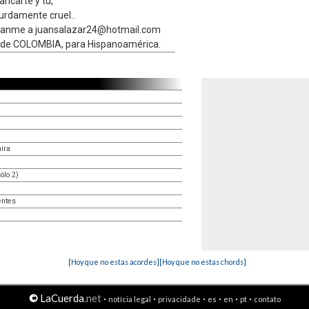
ancarte y tu,
urdamente cruel..
ibanme a juansalazar24@hotmail.com
de COLOMBIA, para Hispanoamérica.
ira
ólo 2)
entes
[Hoy que no estas acordes]
[Hoy que no estas chords]
©
LaCuerda
.net
·
·
·
·
·
·
notícia legal
privacidade
es
en
pt
contato