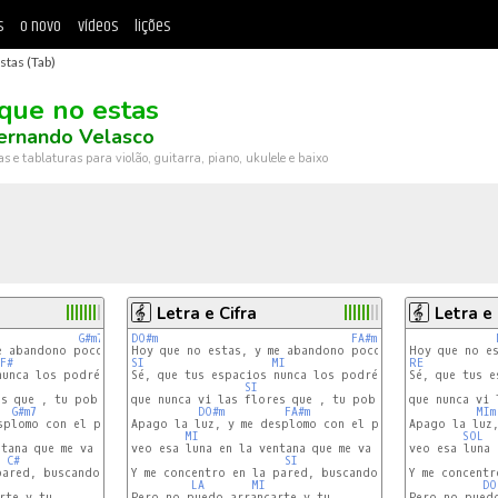
s
o novo
vídeos
lições
stas (Tab)
que no estas
ernando Velasco
ras e tablaturas para violão, guitarra, piano, ukulele e baixo
Letra e Cifra
Letra e 
G#m7
DO#m
FA#m
e abandono poco a poco y tengo frio

F#
SI
B
MI
RE
LA
unca los podré llenar sin ti,

Sé, que tus espacios nunca los podré llenar sin ti,

Sé, que tus e
A#m7
A#7
SI
SOL#m
s que , tu pobre corazón, me entregaban...

que nunca vi las flores que , tu pobre corazón, me entr
que nunca vi 
G#m7
C#
DO#m
FA#m
SI
MIm
splomo con el peso de mi soledad,

Apago la luz, y me desplomo con el peso de mi soledad,
Apago la luz,
B
MI
LA
SOL
tana que me va a matar.

veo esa luna en la ventana que me va a matar.

veo esa luna 
C#
A#m7
D#m7
SI
SOL#m
pared, buscando no pensar, no pensar en ti.

Y me concentro en la pared, buscando no pensar, no pen
Y me concentr
LA
MI
DO
te y tu,

Pero no puedo arrancarte y tu,

Pero no puedo