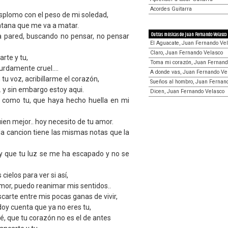
Acordes Guitarra
splomo con el peso de mi soledad,
ntana que me va a matar.
Outras músicas de Juan Fernando Velasco
a pared, buscando no pensar, no pensar
El Aguacate, Juan Fernando Ve
Claro, Juan Fernando Velasco
rte y tu,
Toma mi corazón, Juan Fernand
urdamente cruel....
A donde vas, Juan Fernando Ve
u voz, acribillarme el corazón,
Sueños al hombro, Juan Fernan
. y sin embargo estoy aqui.
Dicen, Juan Fernando Velasco
 como tu, que haya hecho huella en mi
en mejor.. hoy necesito de tu amor.
la cancion tiene las mismas notas que la
y que tu luz se me ha escapado y no se
ielos para ver si así,
mor, puedo reanimar mis sentidos..
scarte entre mis pocas ganas de vivir,
doy cuenta que ya no eres tu,
té, que tu corazón no es el de antes