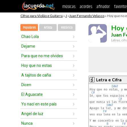
músicas
acordes
afinador
favorito
Cifras para Violão e Guitarra
»
J
»
Juan Fernando Velasco
» Hoy que no e
Hoy 
Populares
Artista
Histórico
Juan F
Chao Lola
Letras, cif
Dejame
Para que no me olvides
Hoy que no estas
A tajitos de caña
Letra e Cifra
Dicen
D#m7
Hoy que no estas, y m
C#
El Aguacate
Sé, que tus espacios n
C#
que nunca vi las flore
Yo nací en este país
D#m7
Apago la luz, y me de
F#
Angel de luz
veo esa luna en la ven
Y me concentro en la 
Nunca
B
F#
Pero no puedo arrancar