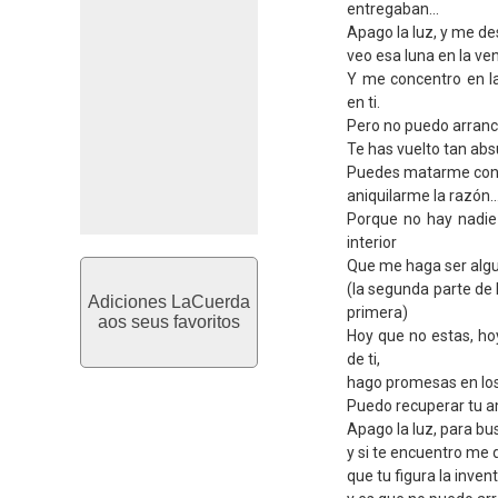
entregaban...
Apago la luz, y me de
veo esa luna en la ve
Y me concentro en l
en ti.
Pero no puedo arranca
Te has vuelto tan abs
Puedes matarme con t
aniquilarme la razón..
Porque no hay nadie
interior
Que me haga ser algui
(la segunda parte de 
Adiciones LaCuerda
primera)
aos seus favoritos
Hoy que no estas, ho
de ti,
hago promesas en los c
Puedo recuperar tu a
Apago la luz, para bu
y si te encuentro me 
que tu figura la inven