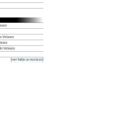
lasco
o Velasco
lasco
do Velasco
[ver todas as musicas]