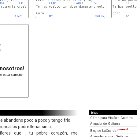
#m7
C#
FA#m
FA#m7
SI
MI
rdamente cruel....

Te has vuelto tan absurdamente cruel....

Te has vuelto
Coro.

Coro.

A#m7
MI
SOL#m7
SOL
 nosotros!
e esta canción
Extras
Cifras para Violão e Guitarra
me abandono poco a poco y tengo frio
Afinador de Guitarra
unca los podré llenar sin ti,
¡nuevo!
Blog de LaCuerda
flores que , tu pobre corazón, me
Aprender a tocar Guitarra