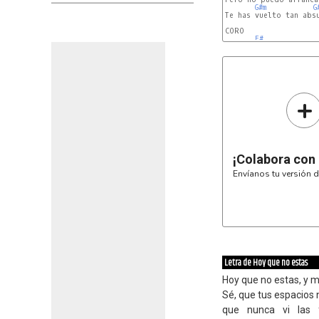
G#m
G
Te has vuelto tan absu
CORO

F#
+
¡Colabora con
Envíanos tu versión d
Letra de Hoy que no estas
Hoy que no estas, y 
Sé, que tus espacios n
que nunca vi las 