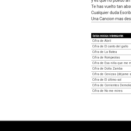
y es que no puedo arr
Te has vuelto tan abs
Cualquier duda Escr
Una Cancion mas des
Outras músicas interessantes
Cifra de Abril
Cifra de El canto del gallo
Cifra de La Batea
Cifra de Rompeolas
Cifra de Esa niña que me m
Cifra de Doña Zamba
Cifra de Cenizas (déjame s
Cifra de El último sol
Cifra de Corrientes Demoli
Cifra de No me mires